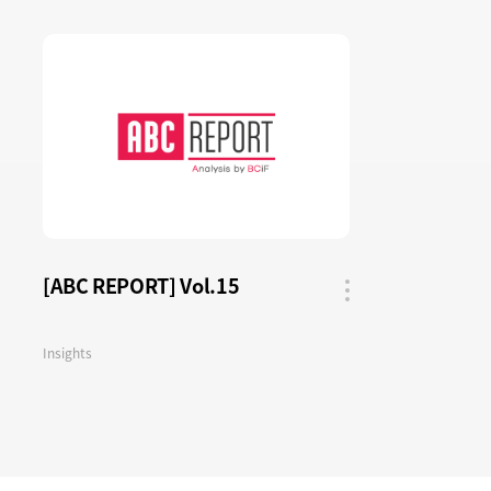
[ABC REPORT] Vol.15
공유
버튼
Insights