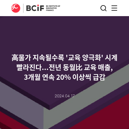
BCIF
검색
메뉴
열기
高물가 지속될수록 '교육 양극화' 시계
빨라진다...전년 동월比 교육 매출,
3개월 연속 20% 이상씩 급감
2024.04.17