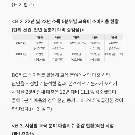
(표 2. 참고)
<표 2. 22년 및 23년 소득 5분위별 교육비 소비지출 현황
(단위 천원, 전년 동분기 대비 증감율)>
1분위
2분위
3분위
4분위
5분위
2022.4Q
22천원
66천원
106천원(-5.3%)
243천원
440천원
(+15.7%)
(+32.4%)
(16.1%)
(16.6%)
2023.4Q
11천원
53천원
134천원
247천원
438천원(-0.7%)
(
-52.4%
)
(-19.7%)
(
+25.9%
)
(+1.8%)
BC카드 데이터를 활용해 교육 분야에서의 매출 하락
원인을 시점별로 분석한 결과, 본격적으로 물가가 오르기
시작한 23년 전체 매출은 22년 대비 11.1% 감소했으며
올해 1분기 매출의 경우 전년 동기 대비 24.5% 급감한 것이
확인됐다.(표 3. 참고)
<표 3. 시점별 교육 분야 매출지수 증감 현황(직전 시점
대비 증감)>