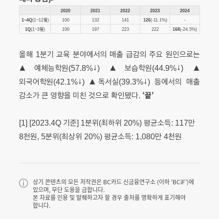
2020
2021
2022
2023
2024
1~4Q
(1~12월)
100
132
141
126
(-11.1%)
-
1Q
(1~3월)
100
197
223
222
168
(-24.5%)
올해 1분기 교육 분야에서의 매출 급감의 주요 원인으로는
▲예체능학원(57.8%↓) ▲보습학원(44.9%↓) ▲
외국어학원(42.1%↓) ▲독서실(39.3%↓) 등에서의 매출
‘끝’
감소가 큰 영향을 미친 것으로 확인됐다.
[1] [2023.4Q 기준] 1분위(최하위 20%) 평균소득: 117만
8천원, 5분위(최상위 20%) 평균소득: 1,080만 4천원
상기 콘텐츠의 모든 저작권은 BC카드 신금융연구소 (이하 'BCiF')에
있으며, 무단 도용을 금합니다.
본 자료를 인용 및 발췌하고자 할 경우 출처를 명확하게 표기해야
합니다.