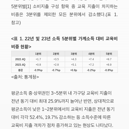
5분위별[1] 소비지출 구성 항목 중 교육 지출이 차지하는
비중은 3분위를 제외한 모든 분위에서 감소했다.(표 1.
참고)
<표 1. 22년 및 23년 소득 5분위별 가계소득 대비 교육비
비중 현황>
1분위
2분위
3분위
4분위
5분위
2022.4Q
+1.7
+3.5
+4.3
+7.4
+9.7
2023.4Q
+0.8
+2.8
+5.1
+7.2
+8.9
증감
-0.9%p
-0.7%p
+0.8p
-0.2%p
-0.8%p
<출처: 통계청>
평균소득 중∙상위권인 3~5분위 내 가구당 교육비 지출이
전년 동기 대비 최대 25.9%까지 늘어난 반면, 상대적으로
평균소득이 낮은 1~2분위에서의 교육비 지출은 전년 동기
대비 각각 52.4%, 19.7% 감소하는 등 소득수준에 따른
교육비 지출 격차가 점차 증가하고 있는 현상도 나타났다.