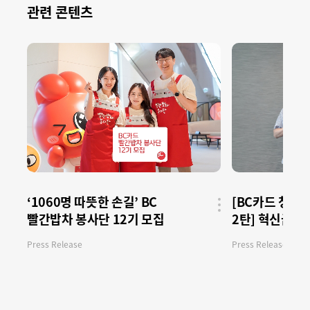
관련 콘텐츠
‘1060명 따뜻한 손길’ BC
[BC카드 청년
빨간밥차 봉사단 12기 모집
2탄] 혁신금융
공유
버튼
결식 해소 길 
Press Release
Press Release