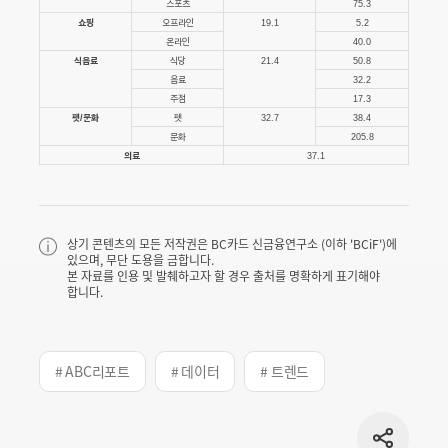
스포츠
75.3
쇼핑
오프라인
19.1
5.2
온라인
40.0
식음료
식당
21.4
50.8
음료
32.2
주점
17.3
펫/문화
펫
32.7
38.4
문화
205.8
의료
37.1
상기 콘텐츠의 모든 저작권은 BC카드 신금융연구소 (이하 'BCiF')에
있으며, 무단 도용을 금합니다.
본 자료를 인용 및 발췌하고자 할 경우 출처를 명확하게 표기해야
합니다.
# ABC리포트
# 데이터
# 트렌드
공유