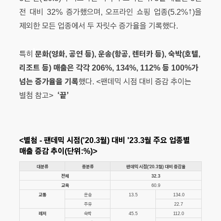
전 대비 32% 증가했으며, 오프라인 쇼핑 업종(5.2%↑)을
제외한 모든 업종에서 두 자릿수 증가율을 기록했다.
문화(영화, 공연 등), 운송(항공, 렌터카 등), 숙박(호텔,
특히
리조트 등) 매출은 각각 206%, 134%, 112% 등 100%가
넘는 증가율을 기록
했다. <팬데믹 시점 대비 증감 추이는
‘끝’
별첨 참고>
<별첨 - 팬데믹 시점('20.3월) 대비 '23.3월 주요 업종별
매출 증감 추이(단위:%)>
대분류
중분류
팬데믹 시점('20.3월) 대비 증감율
전체
32.3
교육
60.9
교통
운송
13.5
134.0
주유
22.7
레저
숙박
45.5
112.0