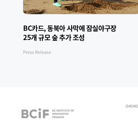
BC카드, 동북아 사막에 잠실야구장
공
25개 규모 숲 추가 조성
버
Press Release
(0454
BCIF