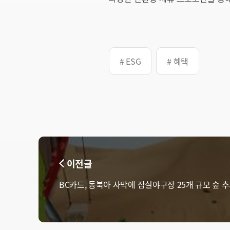
# ESG
# 혜택
이전글
BC카드, 동북아 사막에 잠실야구장 25개 규모 숲 