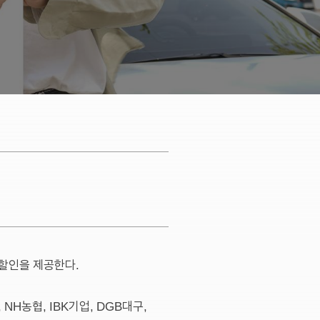
구할인을 제공한다.
H농협, IBK기업, DGB대구,