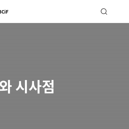
BCiF
검색
례와 시사점