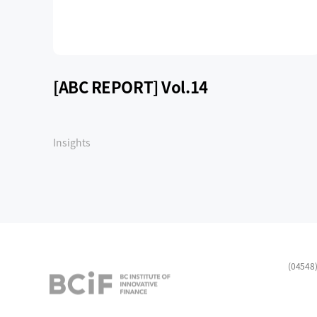
[ABC REPORT] Vol.14
공
버
Insights
(0454
BCIF