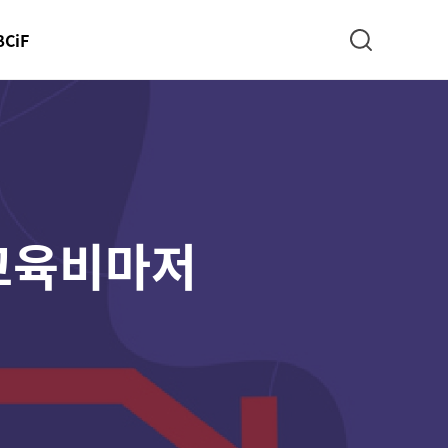
BCiF
검색
 교육비마저