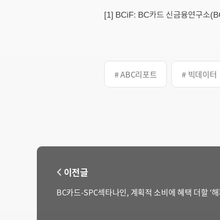
[1] BCiF: BC카드 신금융연구소(BC ins
# ABC리포트
# 빅데이터
이전글
BC카드-SPC섹타나인, 계획적 소비에 혜택 더할 ‘