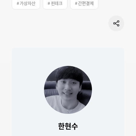
# 가상자산
# 핀테크
# 간편결제
공유
버튼
한현수