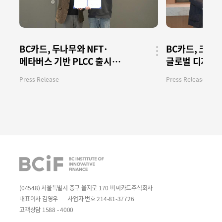
BC카드, 두나무와 NFT·
BC카드, 크립토
메타버스 기반 PLCC 출시
글로벌 디지털 
공유
버튼
업무협약 체결
Press Release
Press Release
BCIF
(04548) 서울특별시 중구 을지로 170 비씨카드주식회사
대표이사 김영우
사업자 번호 214-81-37726
고객상담 1588 - 4000