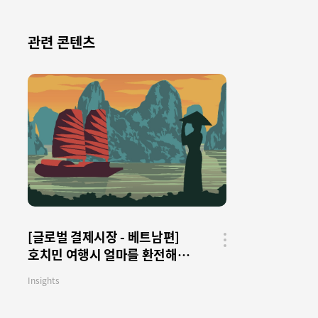
관련 콘텐츠
[글로벌 결제시장 - 베트남편]
호치민 여행시 얼마를 환전해야
공유
버튼
될까? - 2편
Insights