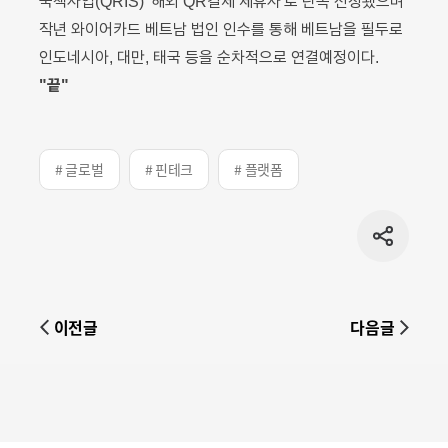
국책사업(QRIS) ‘해외 QR결제 제휴사’로 단독 선정됐으며
작년 와이어카드 베트남 법인 인수를 통해 베트남을 필두로
인도네시아, 대만, 태국 등을 순차적으로 연결예정이다.
"끝"
# 글로벌
# 핀테크
# 플랫폼
공유
버튼
이전글
다음글