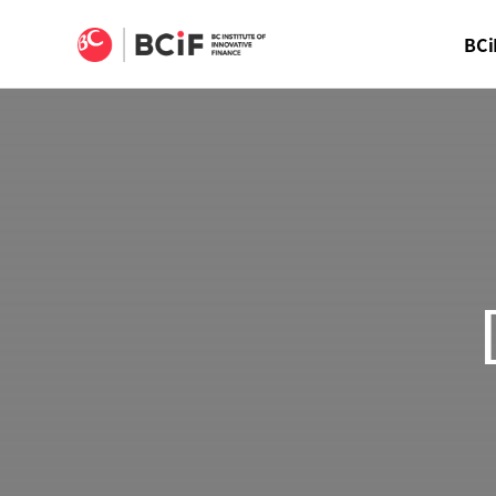
BCIF
BCi