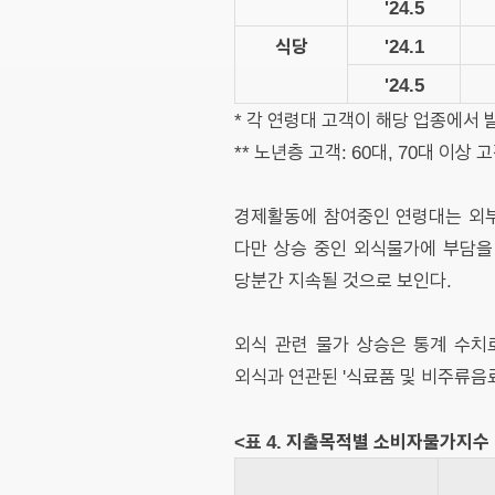
'24.5
식당
'24.1
'24.5
* 각 연령대 고객이 해당 업종에서
** 노년층 고객: 60대, 70대 이상 
경제활동에 참여중인 연령대는 외부
다만 상승 중인 외식물가에 부담을
당분간 지속될 것으로 보인다.
외식 관련 물가 상승은 통계 수치
외식과 연관된 '식료품 및 비주류음료'
<표 4. 지출목적별 소비자물가지수