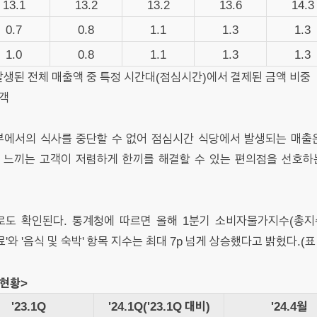
13.1
13.2
13.2
13.6
14.3
0.7
0.8
1.1
1.3
1.3
1.0
0.8
1.1
1.3
1.3
 발생된 전체 매출액 중 특정 시간대(점심시간)에서 결제된 금액 비중
고객
에서의 식사를 중단할 수 없어 점심시간 식당에서 발생되는 매출은
 느끼는 고객이 저렴하게 한끼를 해결할 수 있는 편의점을 선호하
로도 확인된다. 통계청에 따르면 올해 1분기 소비자물가지수(총지수)
와 '음식 및 숙박' 항목 지수는 최대 7p 넘게 상승했다고 밝혔다.(표 
 현황>
'23.1Q
'24.1Q('23.1Q 대비)
'24.4월