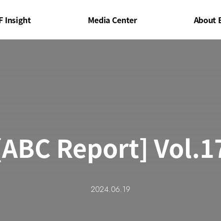
F Insight
Media Center
About 
[ABC Report] Vol.1
2024.06.19