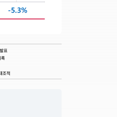
 발표
기록
 대조적