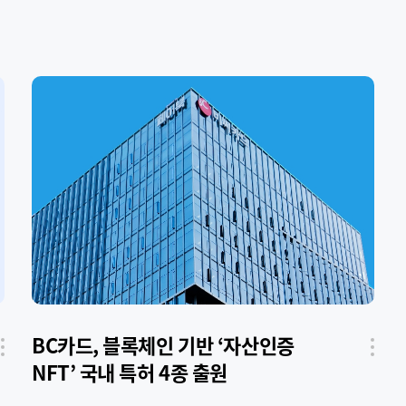
BC카드, 블록체인 기반 ‘자산인증
유
공유
NFT’ 국내 특허 4종 출원
튼
버튼