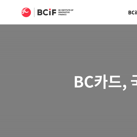
BCIF
BCi
BC카드, 