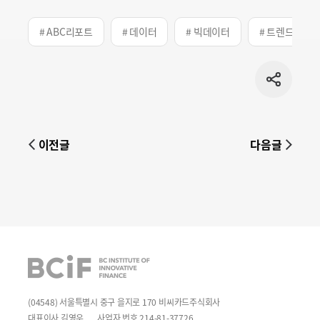
# ABC리포트
# 데이터
# 빅데이터
# 트렌드
공유
버튼
이전글
다음글
BCIF
(04548) 서울특별시 중구 을지로 170 비씨카드주식회사
대표이사 김영우
사업자 번호 214-81-37726