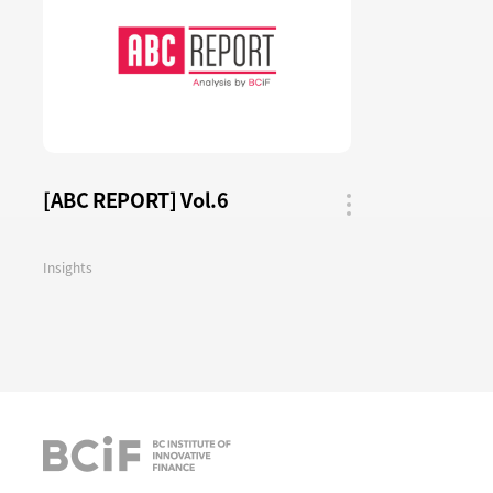
[ABC REPORT] Vol.6
공유
버튼
Insights
BCIF