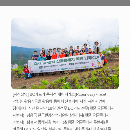
[사진설명] BC카드가 독자적 페이퍼리스(Paperless) 제도로
적립한 활용기금을 활용해 동해시 산불피해 지역 복원 사업에
참여한다. 사진은 지난 18일 권선무 BC카드 전무(뒷줄 오른쪽에서
세번째), 김용국 한국환경산업기술원 상임이사(뒷줄 오른쪽에서
네번째), 심정교 동해시청 녹지과장(뒷줄 오른쪽에서 두번째)을
비롯해 BC카드 임직원 봉사단이 동해시 발한동 일대에 왕벚나무